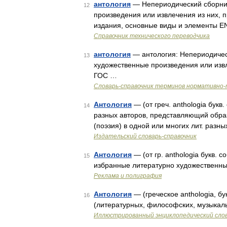
антология
— Непериодический сборни
12
произведения или извлечения из них, 
издания, основные виды и элементы EN 
Справочник технического переводчика
антология
— антология: Непериодичес
13
художественные произведения или извл
ГОС …
Словарь-справочник терминов нормативно-
Антология
— (от греч. anthologia букв
14
разных авторов, представляющий образцы
(поэзия) в одной или многих лит. разных
Издательский словарь-справочник
Антология
— (от гр. anthologia букв.
15
избранные литературно художественны
Реклама и полиграфия
Антология
— (греческое anthologia, б
16
(литературных, философских, музыкал
Иллюстрированный энциклопедический сло