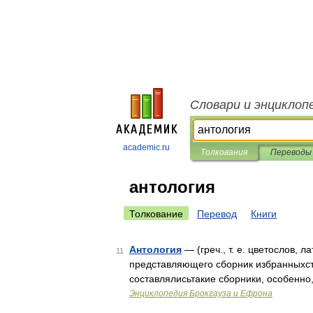
Словари и энциклоп
academic.ru
Толкования
Переводы
антология
Толкование
Перевод
Книги
Антология
— (греч., т. е. цветослов, л
11
представляющего сборник избранныхста
составлялисьтакие сборники, особенно
Энциклопедия Брокгауза и Ефрона