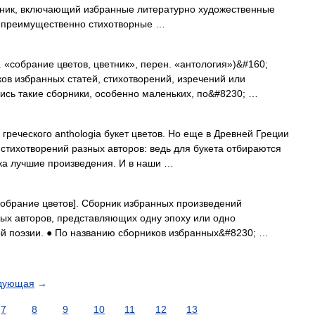
ник, включающий избранные литературно художественные
), преимущественно стихотворные …
. «собрание цветов, цветник», перен. «антология»)&#160;
ов избранных статей, стихотворений, изречений или
ись такие сборники, особенно маленьких, по&#8230; …
греческого anthologia букет цветов. Но еще в Древней Греции
 стихотворений разных авторов: ведь для букета отбираются
ка лучшие произведения. И в наши …
a собрание цветов]. Сборник избранных произведений
ых авторов, представляющих одну эпоху или одно
ой поэзии. ● По названию сборников избранных&#8230; …
дующая
→
7
8
9
10
11
12
13