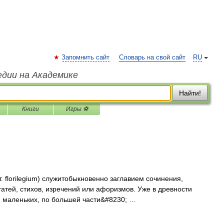
Запомнить сайт
Словарь на свой сайт
RU
едии на Академике
Найти!
Книги
Игры ⚽
ат. florilegium) служитобыкновенно заглавием сочинения,
тей, стихов, изречений или афоризмов. Уже в древности
, маленьких, по большей части&#8230; …