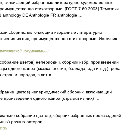
к, включающий избранные литературно художественные
преимущественно стихотворные. [ГОСТ 7.60 2003] Тематики
anthology DE Anthologie FR anthologie …
кий сборник, включающий избранные литературно
ечения из них, преимущественно стихотворные. Источник:
технической документации
. собрание цветов) непериодич. сборник избр. произведений
 одного жанра (сказка, элегия, баллада, ода и т. д.), рода
 стран и народов, в лит. к …
 собрание цветов) непериодический сборник, включающий
е произведения одного жанра (отрывки из них) …
уквально собрание цветов), сборник избранных произведений
ьных) разных авторов. …
варь