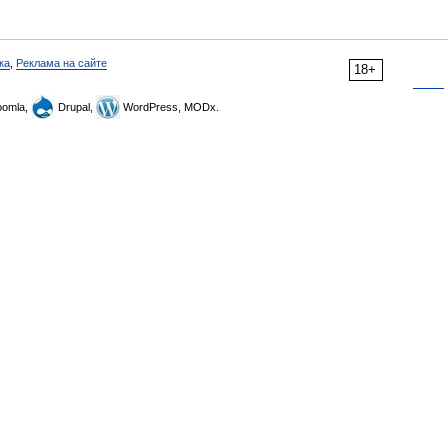
ка
,
Реклама на сайте
18+
omla,
Drupal,
WordPress, MODx.