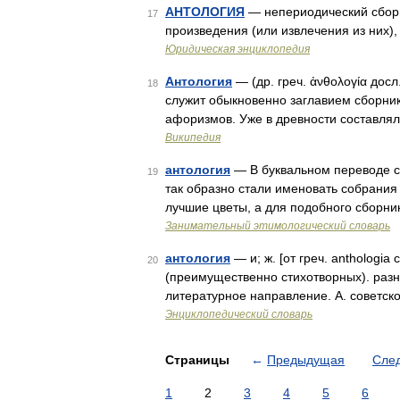
АНТОЛОГИЯ
— непериодический сбор
17
произведения (или извлечения из них
Юридическая энциклопедия
Антология
— (др. греч. ἀνθολογία досл
18
служит обыкновенно заглавием сборник
афоризмов. Уже в древности составлял
Википедия
антология
— В буквальном переводе с 
19
так образно стали именовать собрания
лучшие цветы, а для подобного сборни
Занимательный этимологический словарь
антология
— и; ж. [от греч. anthologi
20
(преимущественно стихотворных). разн
литературное направление. А. советск
Энциклопедический словарь
Страницы
←
Предыдущая
Сле
1
2
3
4
5
6